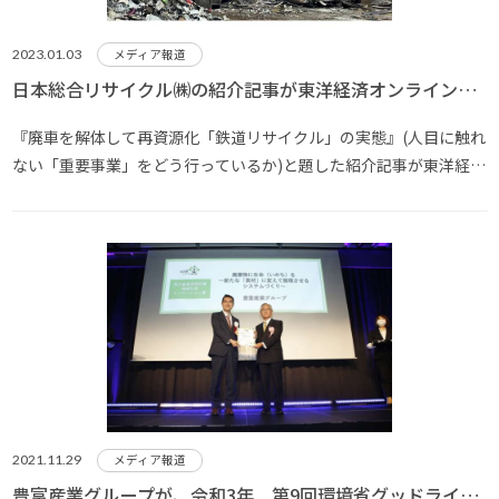
2023.01.03
メディア報道
日本総合リサイクル㈱の紹介記事が東洋経済オンラインに
掲載 (2022.12.19)
『廃車を解体して再資源化「鉄道リサイクル」の実態』(人目に触れ
ない「重要事業」をどう行っているか)と題した紹介記事が東洋経済
オンラインの鉄道最前線に掲載（下記URL）されました。
https://toyokeizai.net/articles/-/640366 12月8日に東･･･
2021.11.29
メディア報道
豊富産業グループが、令和3年 第9回環境省グッドライフ