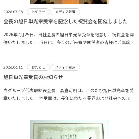
2026.07.28
お知らせ
メディア報道
会長の旭日単光章受章を記念した祝賀会を開催しました
2026年7月25日、当社会長の旭日単光章受章を記念し、祝賀会を開
催いたしました。 当日は、多くのご来賓や関係者の皆様にご臨席い
ただき、会長の受章を祝福するとともに、これまでの功績をたたえ
る和やかなひとときとなりました。 ご多忙の中ご出席いただきまし
た皆様に心より御礼申し上げ･･･
2026.06.11
お知らせ
メディア報道
旭日単光章受賞のお知らせ
当グループ代表取締役会長 髙倉可明は、このたび旭日単光章を受
章いたしました。 本受章は、長年にわたる業界および社会への功績
が高く評価されたものであります。 また、5月13日には伝達式が執
り行われ、正式に栄誉が授与されました。 これもひとえに、これま
でご支援・ご協力を賜り･･･