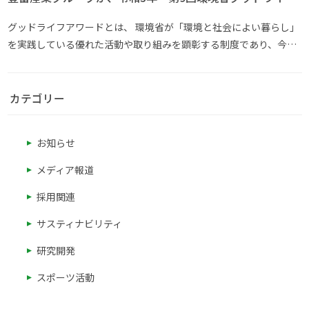
アワード「実行委員会特別賞 環境社会イノベーション
賞」受賞
グッドライフアワードとは、 環境省が「環境と社会によい暮らし」
を実践している優れた活動や取り組みを顕彰する制度であり、今回
（第9回）、豊富産業グループは初めて「環境社会イノベーション
（技術革新）」部門にエントリーしました。 取組のテーマは ・「廃
棄物に生命（いのち）を～･･･
カテゴリー
お知らせ
メディア報道
採用関連
サスティナビリティ
研究開発
スポーツ活動