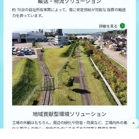
輸送・物流
ソリューション
約 70台の自社所有車両によって、常に安定供給が可能な 抜群の輸送
力を誇っています。
詳細を見る
地域貢献型環境
ソリューション
工場の外観はもちろん、周辺の緑化や防音・防臭など、工場内外の美
化と周辺への安心・安全のためにさまざまな対策と整備を実施。
詳細を見る