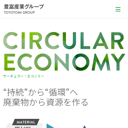
サーキュラー・エコノミー
“
持
続
”
か
ら
“
循
環
”
へ
廃
棄
物
か
ら
資
源
を
作
る