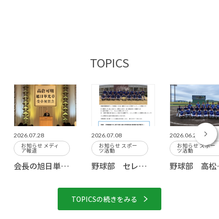
TOPICS
2026.07.28
2026.07.08
2026.06.29
お知らせ
メディ
お知らせ
スポー
お知らせ
スポー
ア報道
ツ活動
ツ活動
会長の旭日単光章受章を記念した祝賀会を開催しました
野球部 セレクション開催のお知らせ
野球部 高松宮賜
TOPICSの続きをみる